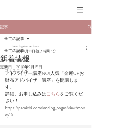
記事
全ての記事
kaiunkigakubamboo
全ての記事
2018年9月14日
読了時間: 1分
新着情報
今すぐ始める
更新日：
2018年9月15日
コミュニティ
アドバイザー講座NO1人気「金運UPお
財布アドバイザー講座」を開講しま
す。
詳細、お申し込みは
こちら
をご覧くだ
さい！
https://peraichi.com/landing_pages/view/mon
ey16